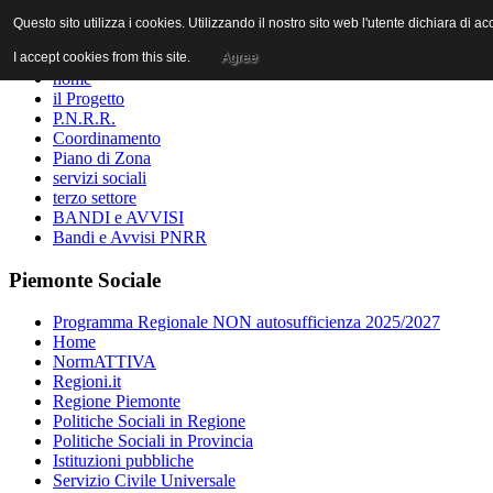
Questo sito utilizza i cookies. Utilizzando il nostro sito web l'utente dichiara di 
I accept cookies from this site.
Agree
home
il Progetto
P.N.R.R.
Coordinamento
Piano di Zona
servizi sociali
terzo settore
BANDI e AVVISI
Bandi e Avvisi PNRR
Piemonte Sociale
Programma Regionale NON autosufficienza 2025/2027
Home
NormATTIVA
Regioni.it
Regione Piemonte
Politiche Sociali in Regione
Politiche Sociali in Provincia
Istituzioni pubbliche
Servizio Civile Universale